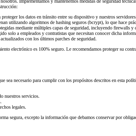
 nosotros. Implementamos y mantenemos medidas de seguridad técnicas, a
strucción:
oteger los datos en tránsito entre su dispositivo y nuestros servidores
nan utilizando algoritmos de hashing seguros (bcrypt), lo que hace prác
tegidas mediante múltiples capas de seguridad, incluyendo firewalls y 
gido solo a empleados y contratistas que necesitan conocer dicha inform
ctualizados con los últimos parches de seguridad.
ento electrónico es 100% seguro. Le recomendamos proteger su contras
sea necesario para cumplir con los propósitos descritos en esta políti
o nuestros servicios.
.
echos legales.
forma segura, excepto la información que debamos conservar por obligac